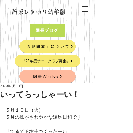
所沢ひまわり幼稚園
園長ブログ
「園庭開放」について
「R8年度サニークラブ募集」
園長Writes
2022年5月10日
いってらっしゃーい！
５月１０日（火）　
５月の風がさわやかな遠足日和です。
「てるてる坊主つくったー♪」