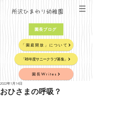
所沢ひまわり幼稚園
園長ブログ
「園庭開放」について
「R8年度サニークラブ募集」
園長Writes
2022年1月14日
おひさまの呼吸？