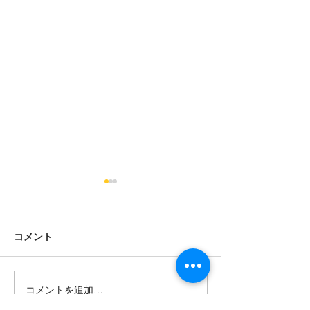
コメント
きびだんご。
寒空のプレイラ
コメントを追加…