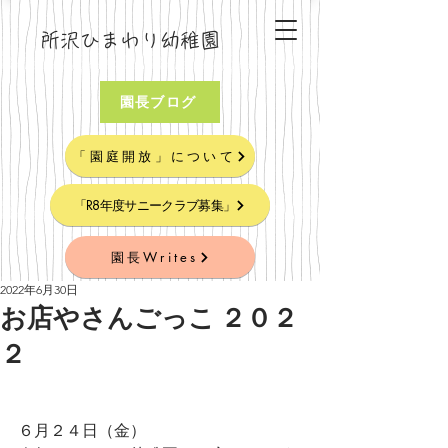
所沢ひまわり幼稚園
園長ブログ
「園庭開放」について
「R8年度サニークラブ募集」
園長Writes
2022年6月30日
お店やさんごっこ ２０２
２
６月２４日（金）