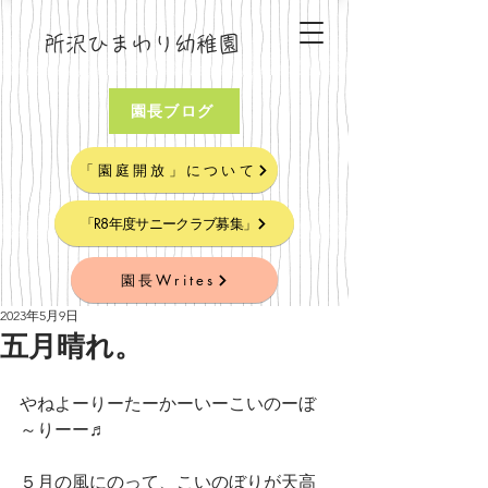
所沢ひまわり幼稚園
園長ブログ
「園庭開放」について
「R8年度サニークラブ募集」
園長Writes
2023年5月9日
五月晴れ。
やねよーりーたーかーいーこいのーぼ
～りーー♬
５月の風にのって、こいのぼりが天高