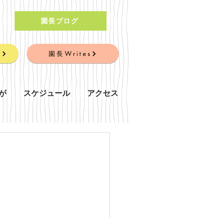
園長ブログ
」
園長Writes
が
スケジュール
アクセス