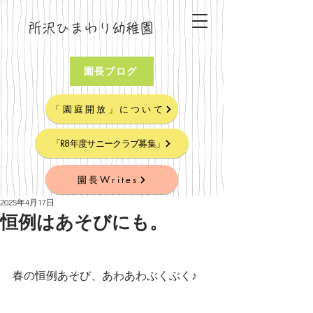
所沢ひまわり幼稚園
園長ブログ
「園庭開放」について
「R8年度サニークラブ募集」
園長Writes
2025年4月17日
恒例はあそびにも。
春の恒例あそび、あわあわぶくぶく♪