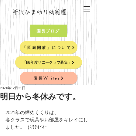
所沢ひまわり幼稚園
園長ブログ
「園庭開放」について
「R8年度サニークラブ募集」
園長Writes
2021年12月21日
明日から冬休みです。
2021年の締めくくりは、
各クラスで玩具やお部屋をキレイにし
ました。（ｷﾓﾁｲｲﾈｰ