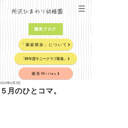
所沢ひまわり幼稚園
園長ブログ
「園庭開放」について
「R8年度サニークラブ募集」
園長Writes
2024年6月3日
５月のひとコマ。