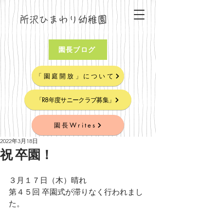
所沢ひまわり幼稚園
園長ブログ
「園庭開放」について
「R8年度サニークラブ募集」
園長Writes
2022年3月18日
祝 卒園！
３月１７日（木）晴れ
第４５回 卒園式が滞りなく行われまし
た。