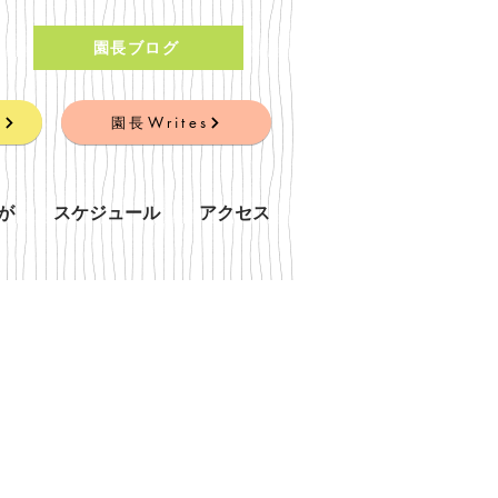
園長ブログ
」
園長Writes
が
スケジュール
アクセス
」