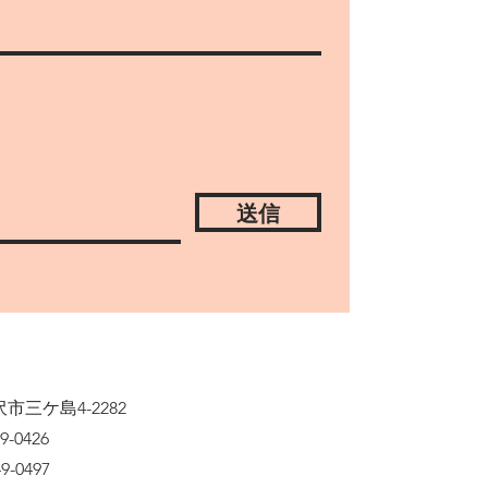
送信
市三ケ島4-2282
49-0426
49-0497