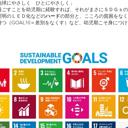
球にやさしく ひとにやさしく」
ごすことを幼児期に経験すれば、それがまさにＳＤＧｓの
照明のＬＥＤ化などの
ハード
の部分と、こころの貧困をなくす
つ（GOAL10＝差別をなくす）など、幼児期こそ身につけ