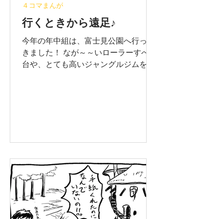
４コマまんが
行くときから遠足♪
今年の年中組は、富士見公園へ行って
きました！ なが～～いローラーすべり
台や、とても高いジャングルジムをみ
んな楽しみましたが、 公園へ向かう幼
稚園バスの中でも、わいわい賑やかで
した♬ （ ※ 実際はマスクを着けたま
まハイテンションでした。(๑>◡<๑)）
※無断転載禁止です！...