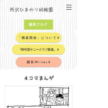
所沢ひまわり幼稚園
園長ブログ
「園庭開放」について
「R8年度サニークラブ募集」
園長Writes
４コマまんが