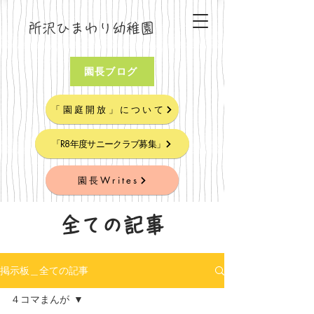
所沢ひまわり幼稚園
園長ブログ
「園庭開放」について
「R8年度サニークラブ募集」
園長Writes
全ての記事
掲示板＿全ての記事
４コマまんが