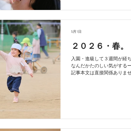
組の「親子お楽しみ会」が行
笑顔をたくさん見せてくれま
で、ほんとうによかった♡ 
5月1日
２０２６・春。
入園・進級して３週間が経ち
なんだかたのしい気がするー
記事本文は直接関係ありませ
いながらも、フレッシュだー
記事本文は直接関係ありませ
は寂しいけれど、毎日ナニカ
画像と記事本文は直接関係あ
お友達やあそびに、ワクワク
す：画像と記事本文は直接関
が「じぶんの居場所」として
２６年 それぞれの春 ひま