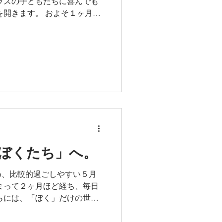
ラスの子どもたちに喜んでも
霧雨も「気にしな～～いっ！
を開きます。 およそ１ヶ月の
が起こります。 そのひとつ
プのこととして、 クラスのこ
つめなおす（？）機会にも。
で問題点に向き合い、考え、
。 品物作りも真剣です。 園
教えてもらい、 ひとり１個
買えるようにがんばる年長さ
、、じーん。。。 開店日の前
うかな～」と小さいクラスの
した。 年長組の部屋には魅
狭しと並んでいます～♪ 年長
ぼくたち」へ。
、 どれにしようかなぁ、目
決められる子もいれば、迷う
め、比較的過ごしやすい５月
アピールにも熱が入ります。
まって２ヶ月ほど経ち、毎日
 明日、真っ先に買いに来よ
らには、「ぼく」だけの世界
へと、少しずつ広がりが見ら
とりだったのが、気づくとふ