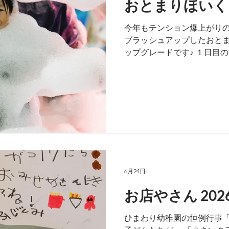
おとまりほいく 
今年もテンション爆上がりの２
ブラッシュアップしたおとま
ップグレードです♪ １日目
の試み。 貸し切りで利用さ
かん無くストレス無く、存
た。感謝です。 ひろ～～～
ォータースライダー ずぶぬ
あわあわタイム ずぶぬれタ
のエンドレスな動きと体力
だ、だ、だれ？？ ((´∀｀)
た。 こんなにたのしい時間
流しそうめんは、昨年同様
6月24日
ないのと、 みんなとにかく
て～～～！！！」 何度も追
お店やさん 202
笑 ほかにも、野菜をよく食
少なくてとても嬉しかったで
ひまわり幼稚園の恒例行事「
もあるので、 これぞ、「活