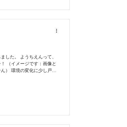
われ、 サイコーにかわいい
した。 みんながうれしそう
たのしかったね♪
ました。 ようちえんって、
！ （イメージです：画像と
ん） 環境の変化に少し戸惑
！ （イメージです：画像と
ん） おうちの人と離れるの
を発見！ （イメージです：
りません） 新しい出会い＝
してるー！ （イメージで
係ありません） ようちえん
、変わらぬ安定感ー！ ２０
わりっ子みんながんばってま