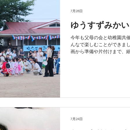
7月28日
ゆうすずみかい 
今年も父母の会と幼稚園共催
んなで楽しむことができました
画から準備や片付けまで、
がとうございました。 当日
揉みましたが、 なんとか予
に安堵しています。 子ども
買い物や踊りを楽しめたかな
めちゃめちゃ可愛かったぁ♡
したち幼稚園の活力です！ 
もね！
7月24日