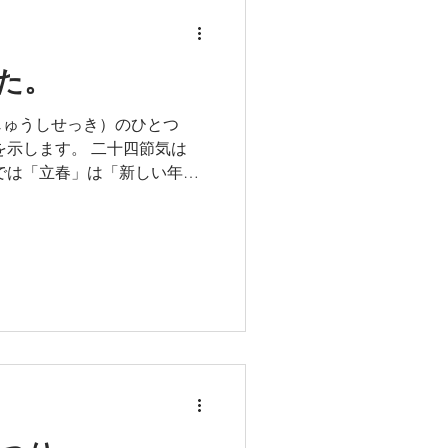
た。
じゅうしせっき）のひとつ
を示します。 二十四節気は
では「立春」は「新しい年の
 立春の前日（２０２６年は
季節を分ける」という意味を
る「立春、立夏、立秋、立
分には「鬼は外 福は内」と
を払って福を呼び込む風習が
でもみんなで楽しみました。
ひまわりっ子みんなが健康に過