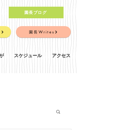
園長ブログ
」
園長Writes
が
スケジュール
アクセス