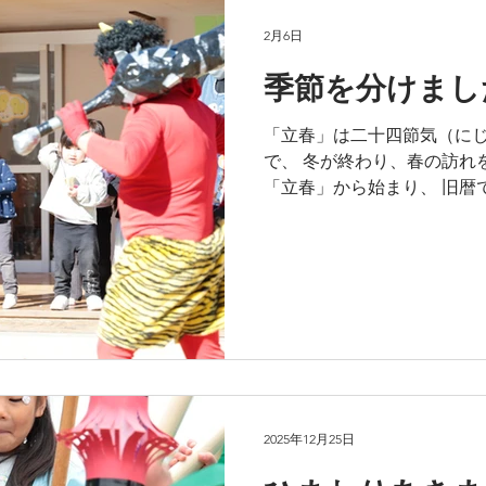
すよー。
2月6日
季節を分けまし
「立春」は二十四節気（に
で、 冬が終わり、春の訪れ
「立春」から始まり、 旧暦
始まり」を意味しています。
２月３日）は「節分」。 「
持ち、 各季節の始まりであ
冬」の前日を指します。 節
唱えながら豆をまき、 邪気
残っています。 ようちえん
なかなか勇敢でしたよー♪ 
ごせますように！ ぐふっ♥
2025年12月25日