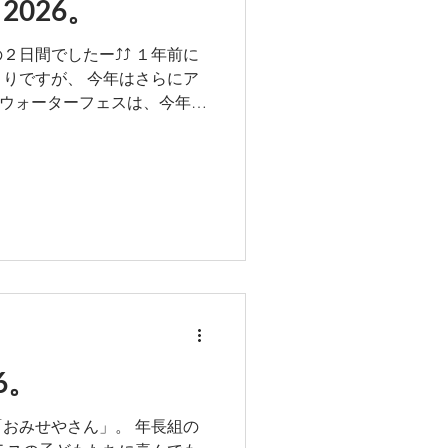
2026。
日間でしたー⤴️⤴️ １年前に
りですが、 今年はさらにア
のウォーターフェスは、今年初
せていただいたので、待ちじ
分に楽しむことができまし
い！！！ なが～～～い！！ ウ
れスライダー びっくりバケツ
イム ふわふわ遊具 子どもたち
に感心しかありません。笑
) たいへんお世話になりまし
をありがとうございました。
ひとりも食べられない子がい
よく食べる！驚 「もっと流し
加でそうめんを茹でました。
6。
べる。 残してしまう子どもが
す。 年長組で育てた野菜で
おみせやさん」。 年長組の
きた食育」でしょうか。 その