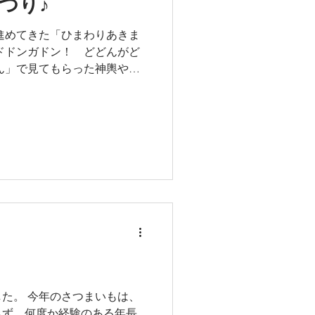
つり♪
進めてきた「ひまわりあきま
ドドンガドン！ どどんがど
ん」で見てもらった神輿や屋
開催してくれました。 今年で
を巻き込んで練り歩き、 全
がりました🎵 おみこし担い
イ！」 なるこを鳴らして「わ
 やさしさが詰まった屋台は、
れます。 目移りしちゃうね
♪ まもなく開店でーす！ 解
ば 的あて 金魚すくい チョコ
ナーレは全園児で踊りました。
で！ 年長組のヤル気・はり
した１日でした。 年長主催は
小さい子を思いやる姿、 その
ません。 みんな大きくなっ
た。 今年のさつまいもは、
てくれてありがとう♡ 「たの
らず、何度か経験のある年長