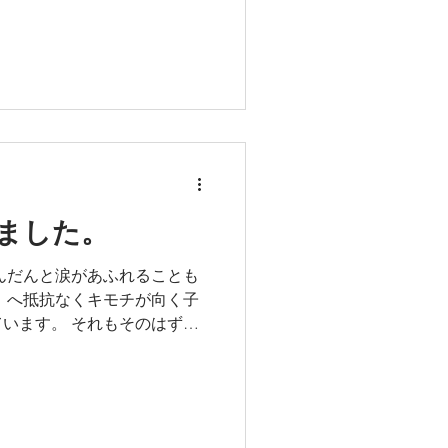
、いつの間にか３にん４にん
きるって、 子どもたちにとっ
そんな様子を間近で見られる
しあわせです。ありがとう♡
ました。
んだんと涙があふれることも
」へ抵抗なくキモチが向く子
います。 それもそのはず、
友だちと出会い始めたから。
生がいる、お友だちがいる、
が、すこーしずつ、安心でき
っているなあ、と感心しま
ご褒美のような１日が！ 年少