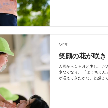
たりへ。 ふたりだったのが
へ。 「たのしい」を共有で
て最高にしあわせなこと。 
わたしたち教職員も 最高に
よかったね。
5月15日
笑顔の花が咲き
入園から１ヶ月と少し。 だ
少なくなり、 「ようちえん
が増えてきたかな、と感じて
大好きな先生やあそび、お
おうちの人と離れても、 先
だいじょうぶ！ ようちえん
る場に。 みんなよくがんば
す。 先日はがんばっている