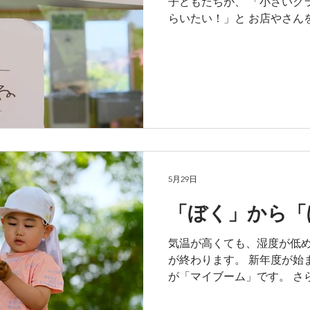
子どもたちが、 「小さいク
後は、降ったり止んだりの
らいたい！」と お店やさん
準備期間中、いろいろな問題
ひとつに向き合い、 グルー
ととして、 あるいは個を見
成功させるために、みんな
解決していこうとするのです
長先生から小さい子の人数を
では可哀想だからと、複数
んたち。 うう、やさしい、
日に、「あしたナニを買お
5月29日
子どもたちが品定めに行きま
力いっぱいの品物が、ところ
「ぼく」から「
さんから親切な説明を受けて
移りしちゃうねぇ。 すぐに
気温が高くても、湿度が低
子も居て然るべき。 品物の
が終わります。 新年度が始
お目当ては見つかったかな？
が「マイブーム」です。 さ
うね！ お店やさ
から、 「ぼくたち」の世界
れるようになりました。 ひ