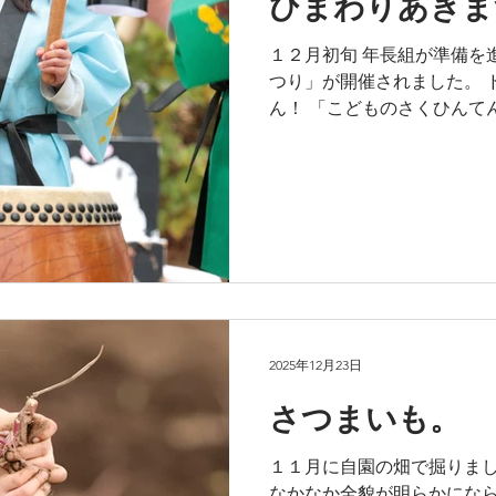
ひまわりあきま
１２月初旬 年長組が準備を
つり」が開催されました。 
ん！ 「こどものさくひんて
台使って 年長組がお祭りを
２回目ですが、小さいクラス
園児参加型でおおいに盛り上
で「わっしょい！ ワッショ
っしょい！ ワッショイ！」
あの手この手で楽しませてく
え、 コンプリートできるかな
説中 ボール迷路 射的 焼きそ
バナナ もぐらたたき フィ
2025年12月23日
もちろん！準備から片付けま
きり度ともに 過去最高に達
さつまいも。
年長目線。 ひとり残らず、
心遣いや心配りにウソはあり
１１月に自園の畑で掘りまし
たんだなあ。 やさしく育っ
なかなか全貌が明らかにな