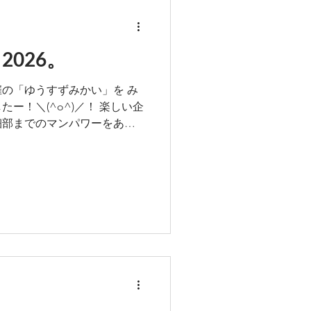
2026。
の「ゆうすずみかい」を み
ー！＼(^o^)／！ 楽しい企
細部までのマンパワーをあり
は、不安定な予報に少々気を
定どおり進行できましたこと
たちはおうちの人と一緒に、
♪ 浴衣や甚平を着て踊る姿も
 ひまわりっ子の笑顔がわた
たのしかったねー♪ また来年